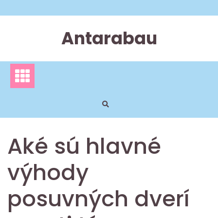
Skip
to
content
Antarabau
Aké sú hlavné
výhody
posuvných dverí