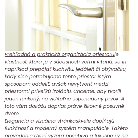
Prehľadná a praktická organizácia priestoru
je
vlastnosť, ktorá je v súčasnosti veľmi vítaná. Je in
napríklad prepájať kuchyňu, jedáleň či obývačku,
kedy síce potrebujeme tento priestor istým
spôsobom oddeliť, avšak nevytvoriť medzi
priestormi priveľkú izoláciu. Chceme, aby tvorili
jeden funkčný, no viditeľne usporiadaný prvok. A
toto vám dokážu dopriať práve šikovné posuvné
dvere.
Elegancia a vizuálna stránka
skvele dopĺňajú
funkčnosť a moderný systém manipulácie. Takéto
prevedenie dverí vyzerá pôsobivo a luxusne už na