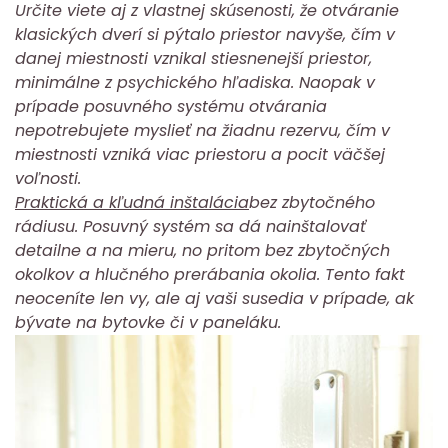
Určite viete aj z vlastnej skúsenosti, že otváranie
klasických dverí si pýtalo priestor navyše, čím v
danej miestnosti vznikal stiesnenejší priestor,
minimálne z psychického hľadiska. Naopak v
prípade posuvného systému otvárania
nepotrebujete myslieť na žiadnu rezervu, čím v
miestnosti vzniká viac priestoru a pocit väčšej
voľnosti.
Praktická a kľudná inštalácia
bez zbytočného
rádiusu. Posuvný systém sa dá nainštalovať
detailne a na mieru, no pritom bez zbytočných
okolkov a hlučného prerábania okolia. Tento fakt
neoceníte len vy, ale aj vaši susedia v prípade, ak
bývate na bytovke či v paneláku.