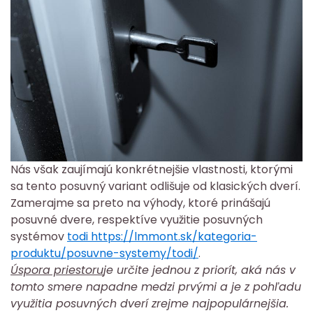
Nás však zaujímajú konkrétnejšie vlastnosti, ktorými
sa tento posuvný variant odlišuje od klasických dverí.
Zamerajme sa preto na výhody, ktoré prinášajú
posuvné dvere, respektíve využitie posuvných
systémov
todi https://lmmont.sk/kategoria-
produktu/posuvne-systemy/todi/
.
Úspora priestoru
je určite jednou z priorít, aká nás v
tomto smere napadne medzi prvými a je z pohľadu
využitia posuvných dverí zrejme najpopulárnejšia.