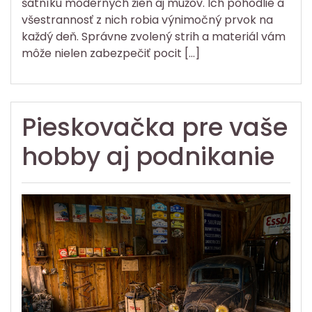
šatníku moderných žien aj mužov. Ich pohodlie a
všestrannosť z nich robia výnimočný prvok na
každý deň. Správne zvolený strih a materiál vám
môže nielen zabezpečiť pocit […]
Pieskovačka pre vaše
hobby aj podnikanie