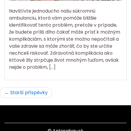
Navštívte jednoducho našu súkromnú
ambulanciu, ktorá vám pomôže bližšie
identifikovať tento problém, pretože v prípade,
že budete príliš dlho čakať môže prísť k možným
komplikáciám, s ktorými ste možno nepočítali a
vaše zdravie sa môže zhoršiť, čo by ste určite
nechceli riskovať. Zdravotná komplikácia ako
kŕčové žily strpčuje život mnohým ľuďom, avšak
nejde o problém, […]
Navigace
Starší příspěvky
pro
příspěvky
© Antarabau.sk