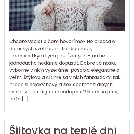
Chcete vedieť o čom hovoríme? No predsa o
dámskych svetroch a kardigánoch,
predovšetkým tých predĺžených – na tie
jednoducho nedáme dopustiť. Dobre sa nosia,
výborne v nich vyzeráme, pôsobia elegantne a
veľmi štýlovo a cítime sa v nich fantasticky, tak
prečo si nejaký nový kúsok spomedzi dlhých
svetrov a kardigánov nedopriať? Nech sa páči,
naša […]
Šiltovka na teplé dni