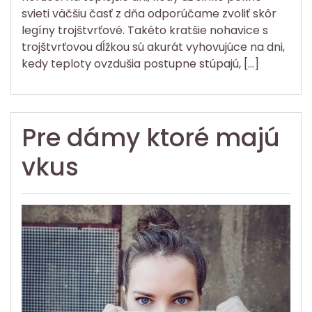
svieti väčšiu časť z dňa odporúčame zvoliť skôr
legíny trojštvrťové. Takéto kratšie nohavice s
trojštvrťovou dĺžkou sú akurát vyhovujúce na dni,
kedy teploty ovzdušia postupne stúpajú, […]
Pre dámy ktoré majú
vkus