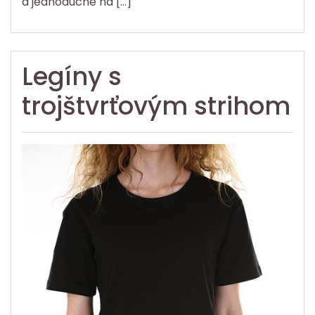
a jednoduché na […]
Legíny s
trojštvrťovým strihom