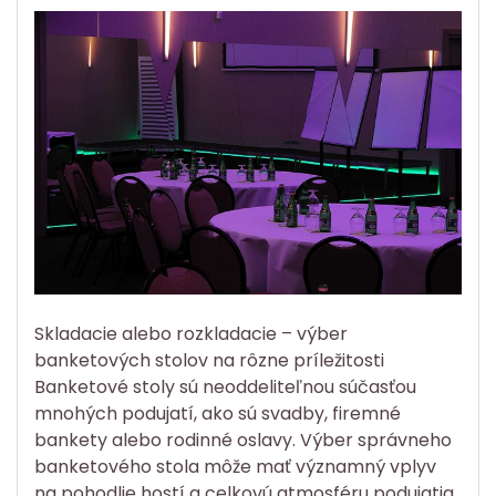
Skladacie alebo rozkladacie – výber
banketových stolov na rôzne príležitosti
Banketové stoly sú neoddeliteľnou súčasťou
mnohých podujatí, ako sú svadby, firemné
bankety alebo rodinné oslavy. Výber správneho
banketového stola môže mať významný vplyv
na pohodlie hostí a celkovú atmosféru podujatia.