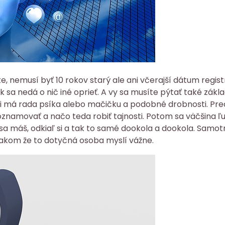
te, nemusí byť 10 rokov starý ale ani včerajší dátum regist
sa nedá o nič iné oprieť. A vy sa musíte pýtať také zákl
 či má rada psíka alebo mačičku a podobné drobnosti. Pr
oznamovať a načo teda robiť tajnosti. Potom sa väčšina ľ
 sa máš, odkiaľ si a tak to samé dookola a dookola. Samo
nakom že to dotyčná osoba myslí vážne.