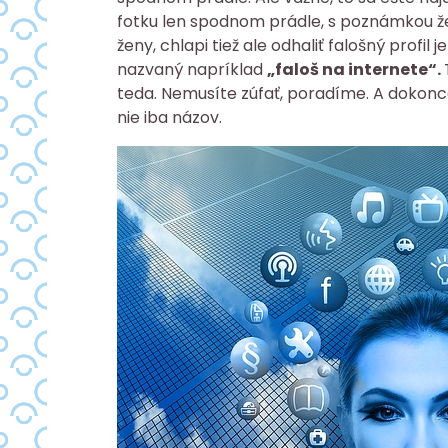
fotku len spodnom prádle, s poznámkou že
ženy, chlapi tiež ale odhaliť falošný prof
nazvaný napríklad
„faloš na internete“.
teda. Nemusíte zúfať, poradíme. A dokonca
nie iba názov.