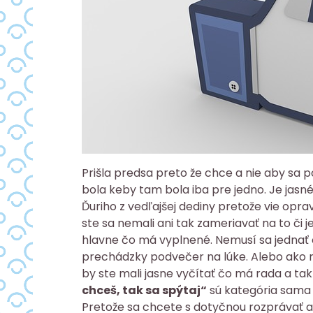
Prišla predsa preto že chce a nie aby sa p
bola keby tam bola iba pre jedno. Je jas
Ďuriho z vedľajšej dediny pretože vie opraviť
ste sa nemali ani tak zameriavať na to či j
hlavne čo má vyplnené. Nemusí sa jednať
prechádzky podvečer na lúke. Alebo ako ra
by ste mali jasne vyčítať čo má rada a ta
chceš, tak sa spýtaj“
sú kategória sama 
Pretože sa chcete s dotyčnou rozprávať a sp