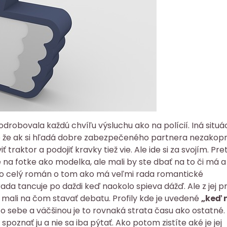
odrobovala každú chvíľu výsluchu ako na polícií. Iná situá
né že ak si hľadá dobre zabezpečeného partnera nezakop
 traktor a podojiť kravky tiež vie. Ale ide si za svojím. Pre
e na fotke ako modelka, ale mali by ste dbať na to či má a
 o celý román o tom ako má veľmi rada romantické
da tancuje po daždi keď naokolo spieva dážď. Ale z jej pr
k mali na čom stavať debatu. Profily kde je uvedené
„keď 
o sebe a väčšinou je to rovnaká strata času ako ostatné.
oznať ju a nie sa iba pýtať. Ako potom zistíte aké je jej