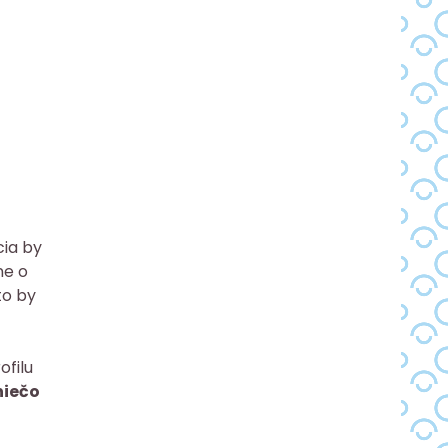
cia by
ne o
to by
ofilu
niečo