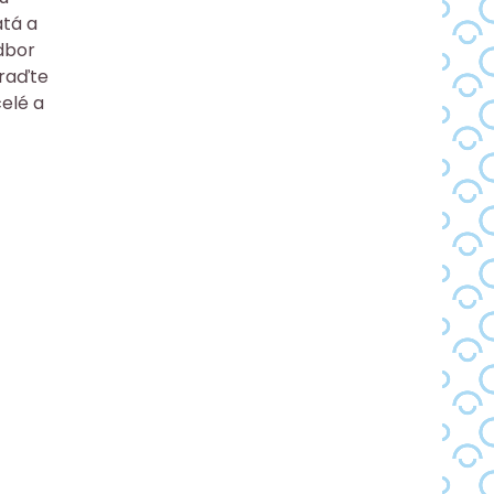
atá a
odbor
oraďte
celé a