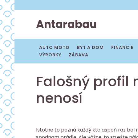
Skip
to
content
Antarabau
AUTO MOTO
BYT A DOM
FINANCIE
VÝROBKY
ZÁBAVA
Falošný profil
nenosí
Istotne to pozná každý kto aspoň raz bol n
spodnom prádle. Ale vážne, to sa ešte nájd