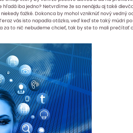
 hľadá iba jedno? Netvrdíme že sa nenájdu aj také dievč
il je niekedy ťažké. Dokonca by mohol vzniknúť nový vedný 
Teraz vás isto napadla otázka, veď keď ste taký múdri p
 za to nič nebudeme chcieť, tak by ste to mali prečítať 