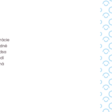
rácie
adné
edsa
udí
tná