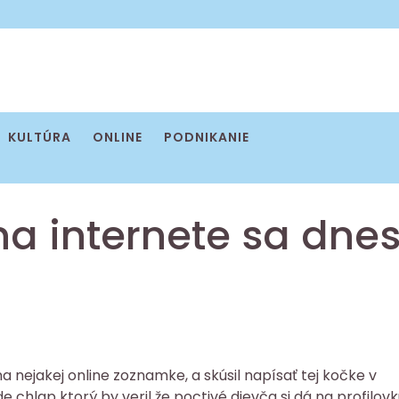
KULTÚRA
ONLINE
PODNIKANIE
 na internete sa dne
a nejakej online zoznamke, a skúsil napísať tej kočke v
e chlap ktorý by veril že poctivé dievča si dá na profilov