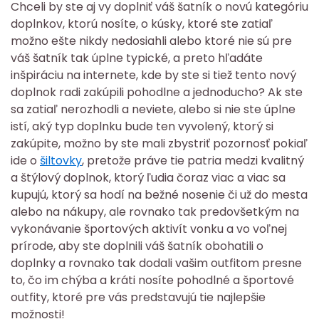
Chceli by ste aj vy doplniť váš šatník o novú kategóriu
doplnkov, ktorú nosíte, o kúsky, ktoré ste zatiaľ
možno ešte nikdy nedosiahli alebo ktoré nie sú pre
váš šatník tak úplne typické, a preto hľadáte
inšpiráciu na internete, kde by ste si tiež tento nový
doplnok radi zakúpili pohodlne a jednoducho? Ak ste
sa zatiaľ nerozhodli a neviete, alebo si nie ste úplne
istí, aký typ doplnku bude ten vyvolený, ktorý si
zakúpite, možno by ste mali zbystriť pozornosť pokiaľ
ide o
šiltovky
, pretože práve tie patria medzi kvalitný
a štýlový doplnok, ktorý ľudia čoraz viac a viac sa
kupujú, ktorý sa hodí na bežné nosenie či už do mesta
alebo na nákupy, ale rovnako tak predovšetkým na
vykonávanie športových aktivít vonku a vo voľnej
prírode, aby ste doplnili váš šatník obohatili o
doplnky a rovnako tak dodali vašim outfitom presne
to, čo im chýba a kráti nosíte pohodlné a športové
outfity, ktoré pre vás predstavujú tie najlepšie
možnosti!