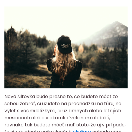
Nová šiltovka bude presne to, čo budete môcť zo
sebou zobrať, či už idete na prechádzku na túru, na
výlet s vašimi blízkymi, či už zimných alebo letných
mesiacoch alebo v akomkoľvek inom období,
rovnako tak budete môcť mať istotu, že aj v prípade,
že si zabudnete vaše slnečné
okuliare
nebude vám