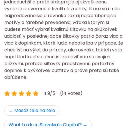
jednoduchší a preto si doprajte aj skvelú cenu,
vyberte si overené a kvalitné značky, ktoré sú u nás
najpredávanejšie a rovnako tak aj najobľúbenejšie
motívy a farebné prevedenia, vďaka ktorým si
budete môcť vybrať kvalitnú šiltovku na akúkoľvek
udalosť.
V poslednej dobe šiltovky patria čoraz viac a
viac k doplnkom, ktoré ľudia nebolia iba v prípade, že
chcú ísť na výlet do prírody, ale rovnako tak ich volia
napríklad keď sa chcú ísť zabaviť von so svojimi
blízkymi, pretože šiltovky predstavenú perfektný
doplnok k akýkoľvek outfitov a práve preto sú také
obľúbené!
4.9/5 - (14 votes)
Navigace
Masáž telo na telo
pro
What to do in Slovakia´s Capital?