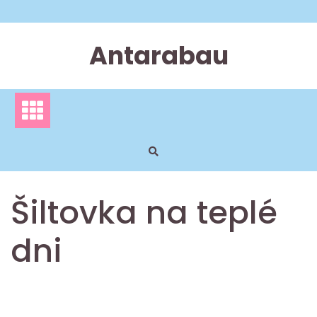
Skip
to
content
Antarabau
Šiltovka na teplé
dni