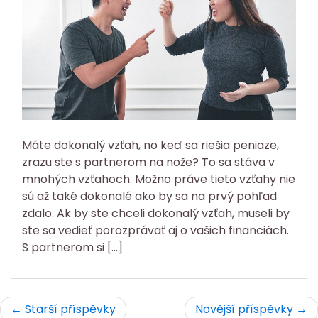
Máte dokonalý vzťah, no keď sa riešia peniaze,
zrazu ste s partnerom na nože? To sa stáva v
mnohých vzťahoch. Možno práve tieto vzťahy nie
sú až také dokonalé ako by sa na prvý pohľad
zdalo. Ak by ste chceli dokonalý vzťah, museli by
ste sa vedieť porozprávať aj o vašich financiách.
S partnerom si […]
Navigace
Starší příspěvky
Novější příspěvky