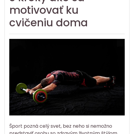
motivovať ku
cvičeniu doma
Šport pozná celý svet, bez neho si nemožno
predstaviť osobu so zdravým životným štýlom.