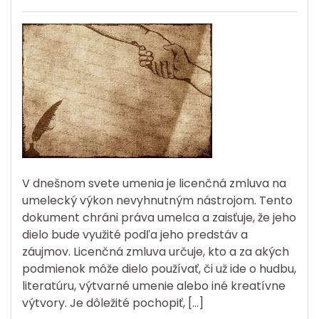
V dnešnom svete umenia je licenčná zmluva na
umelecký výkon nevyhnutným nástrojom. Tento
dokument chráni práva umelca a zaisťuje, že jeho
dielo bude využité podľa jeho predstáv a
záujmov. Licenčná zmluva určuje, kto a za akých
podmienok môže dielo používať, či už ide o hudbu,
literatúru, výtvarné umenie alebo iné kreatívne
výtvory. Je dôležité pochopiť, […]