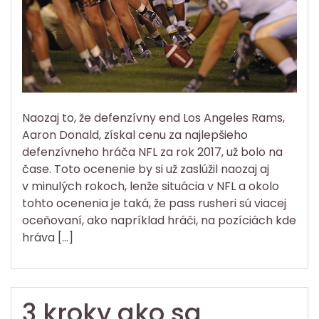
Naozaj to, že defenzívny end Los Angeles Rams,
Aaron Donald, získal cenu za najlepšieho
defenzívneho hráča NFL za rok 2017, už bolo na
čase. Toto ocenenie by si už zaslúžil naozaj aj
v minulých rokoch, lenže situácia v NFL a okolo
tohto ocenenia je taká, že pass rusheri sú viacej
oceňovaní, ako napríklad hráči, na pozíciách kde
hráva […]
3 kroky ako sa