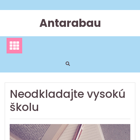
Skip
to
content
Antarabau
Neodkladajte vysokú
školu